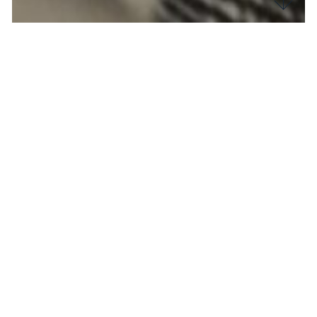
Cotone, lana, lino e jersey
ecco i protagonisti della
collezione SS 24
In vista della
primavera e della stagione più calda
abbiamo selezionato tipologie di tessuti tutti
diversi da loro,
estremamente confortevoli,
traspiranti e in linea con i trend del momento.
Il cotone
Principale attore di questa collezione il cotone farà
parte della stagione
SS
in veste di
tessuto
per
giacche e pantaloni ma anche elasticizzato per
abiti
. Con l’aggiunta di
nylon
è l’ideale per la